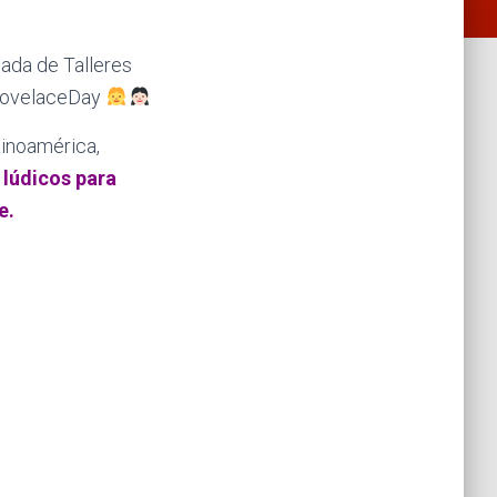
nada de Talleres
LovelaceDay
tinoamérica,
s lúdicos para
e.