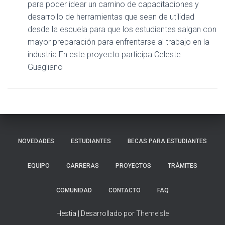
para poder idear un camino de capacitaciones y
desarrollo de herramientas que sean de utilidad
desde la escuela para que los estudiantes salgan con
mayor preparación para enfrentarse al trabajo en la
industria.En este proyecto participa Celeste
Guagliano
NOVEDADES
ESTUDIANTES
BECAS PARA ESTUDIANTES
EQUIPO
CARRERAS
PROYECTOS
TRÁMITES
COMUNIDAD
CONTACTO
FAQ
Hestia | Desarrollado por
ThemeIsle